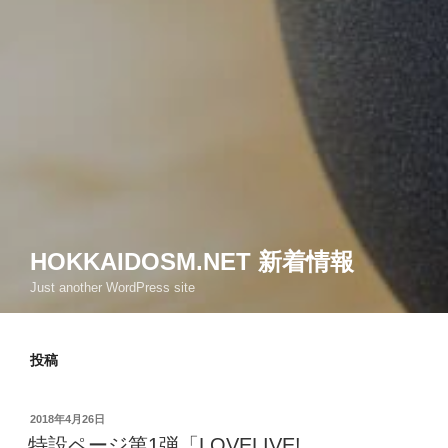
HOKKAIDOSM.NET 新着情報
Just another WordPress site
投稿
投
2018年4月26日
稿
特設ページ第1弾「LOVELIVE!