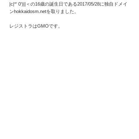
|c|*‘ 0‘)||＜の16歳の誕生日である2017/05/28に独自ドメイ
ンhokkaidosm.netを取りました。
レジストラはGMOです。
投
2017年5月27日
稿
さくらのVPSを契約しました
日:
“さ
続きを読む
く
ら
の
VPS
検
検
を
索
索:
契
約
最近の投稿
し