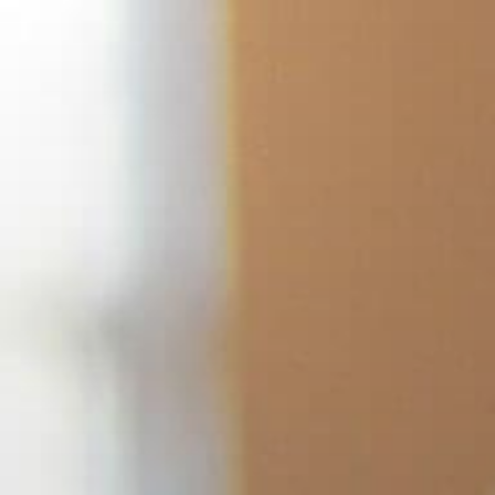
コ
ン
テ
ン
ツ
へ
ス
キ
ッ
プ