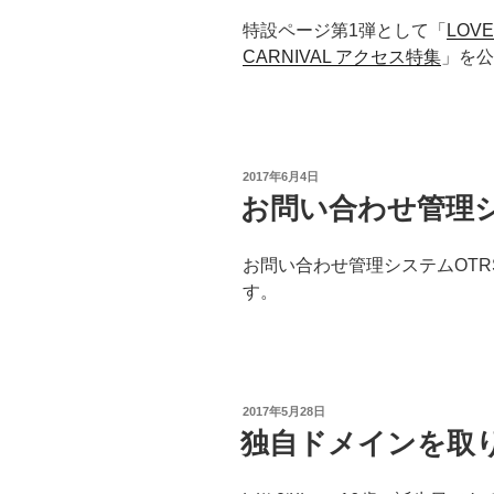
特設ページ第1弾として「
LOVE
CARNIVAL アクセス特集
」を公
投
2017年6月4日
稿
お問い合わせ管理
日:
お問い合わせ管理システムOTRS
す。
投
2017年5月28日
稿
独自ドメインを取
日: