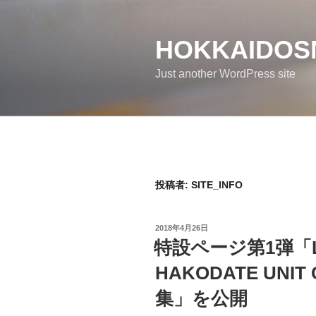
コ
ン
テ
HOKKAIDO
ン
Just another WordPress site
ツ
へ
ス
キ
ッ
プ
投稿者:
SITE_INFO
投
2018年4月26日
稿
特設ページ第1弾「LOV
日:
HAKODATE UNI
集」を公開