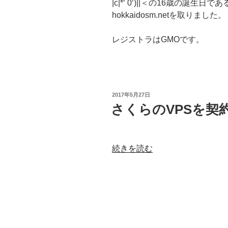
|c|*‘ 0‘)||＜の16歳の誕生日で
hokkaidosm.netを取りました。
レジストラはGMOです。
投
2017年5月27日
稿
さくらのVPSを契
日:
“さ
続きを読む
く
ら
の
VPS
を
契